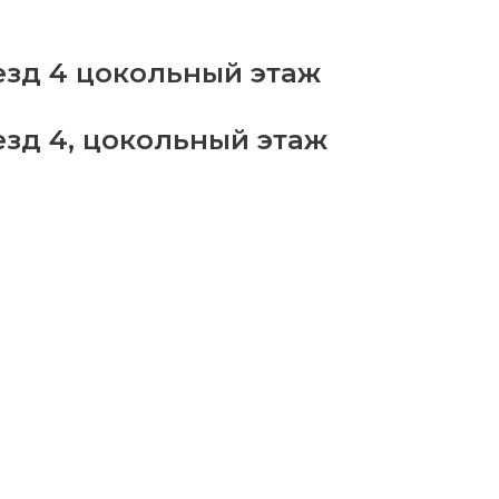
бор
ров
езд 4 цокольный этаж
2
antity
езд 4, цокольный этаж