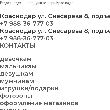
Перейти
Меню
На
Радость здесь — воздушные шары Краснодар
к
ша
содержимому
№
Краснодар ул. Снесарева 8, подъ
13
+7 988-36-777-03
qu
Краснодар ул. Снесарева 8, подъ
+7 988-36-777-03
КОНТАКТЫ
девочкам
мальчикам
девушкам
мужчинам
игрушки/подарки
фотозоны
оформление магазинов