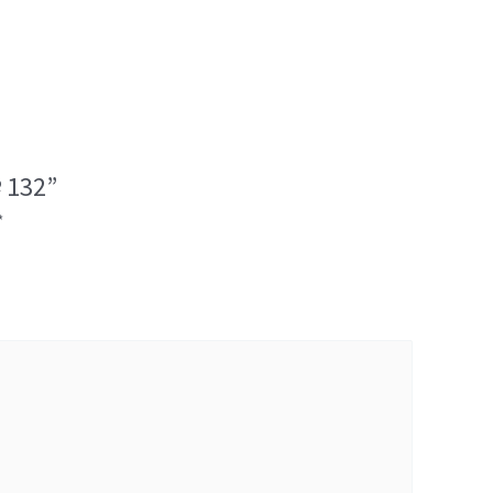
 132”
*