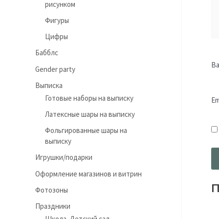
рисунком
Фигуры
Цифры
Бабблс
В
Gender party
Выписка
Готовые наборы на выписку
Em
Латексные шары на выписку
Фольгированные шары на
выписку
Игрушки/подарки
Оформление магазинов и витрин
П
Фотозоны
Праздники
Школа, Детский сад