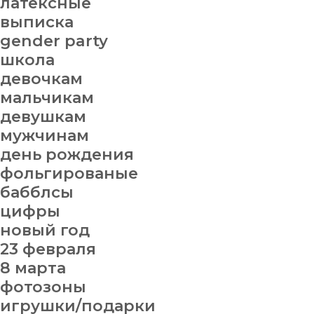
латексные
выписка
gender party
школа
девочкам
мальчикам
девушкам
мужчинам
день рождения
фольгированые
бабблсы
цифры
новый год
23 февраля
8 марта
фотозоны
игрушки/подарки