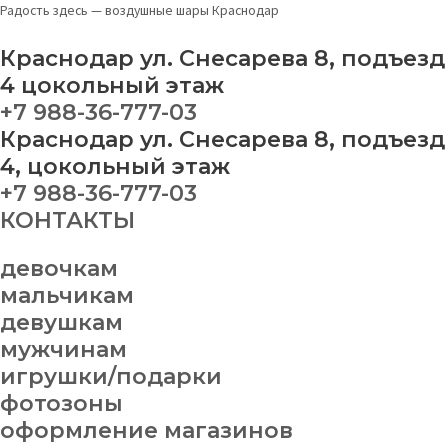
Перейти
Меню
Набор
This
Радость здесь — воздушные шары Краснодар
к
шаров
product
содержимому
№
has
Краснодар ул. Снесарева 8, подъезд
142
multiple
4 цокольный этаж
quantity
variants.
+7 988-36-777-03
The
Краснодар ул. Снесарева 8, подъезд
options
may
4, цокольный этаж
be
+7 988-36-777-03
chosen
КОНТАКТЫ
on
the
product
девочкам
page
мальчикам
девушкам
мужчинам
игрушки/подарки
фотозоны
оформление магазинов