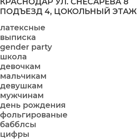
КРАСНОДАР УЛ. СНЕСАРЕВА 8
ПОДЪЕЗД 4, ЦОКОЛЬНЫЙ ЭТАЖ
латексные
выписка
gender party
школа
девочкам
мальчикам
девушкам
мужчинам
день рождения
фольгированые
бабблсы
цифры