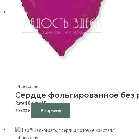
be
chosen
on
the
product
page
14 февраля
Сердце фольгированное без 
Rated
0
out of 5
300.00
₽
В корзину
14 февраля