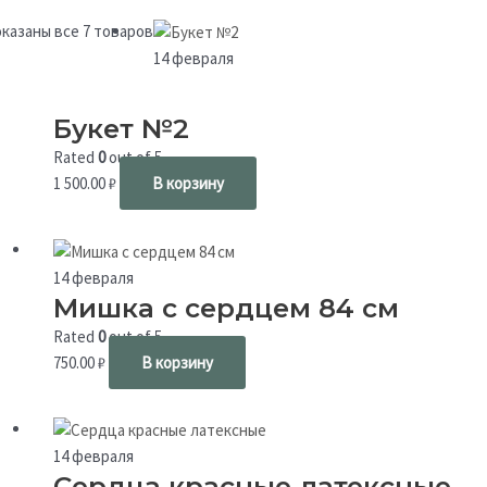
казаны все 7 товаров
14 февраля
Букет №2
Rated
0
out of 5
1 500.00
₽
В корзину
14 февраля
Мишка с сердцем 84 см
Rated
0
out of 5
750.00
₽
В корзину
14 февраля
Сердца красные латексные