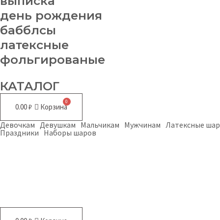
выписка
день рождения
бабблсы
латексные
фольгированые
КАТАЛОГ
0.00
₽
Корзина
Девочкам
Девушкам
Мальчикам
Мужчинам
Латексные ша
Праздники
Наборы шаров