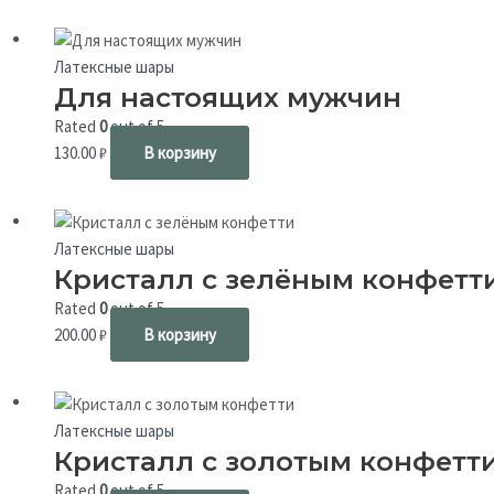
Латексные шары
Для настоящих мужчин
Rated
0
out of 5
130.00
₽
В корзину
Латексные шары
Кристалл с зелёным конфетт
Rated
0
out of 5
200.00
₽
В корзину
Латексные шары
Кристалл с золотым конфетт
Rated
0
out of 5