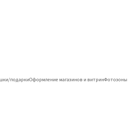
шки/подарки
Оформление магазинов и витрин
Фотозоны