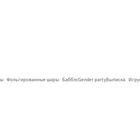
ры
Фольгированные шары
Бабблс
Gender party
Выписка
Игру