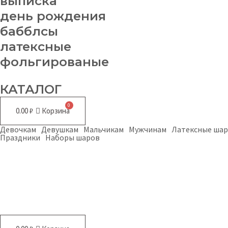
выписка
день рождения
бабблсы
латексные
фольгированые
КАТАЛОГ
0.00
₽
Корзина
Девочкам
Девушкам
Мальчикам
Мужчинам
Латексные ша
Праздники
Наборы шаров