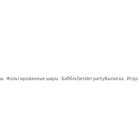
ры
Фольгированные шары
Бабблс
Gender party
Выписка
Игру