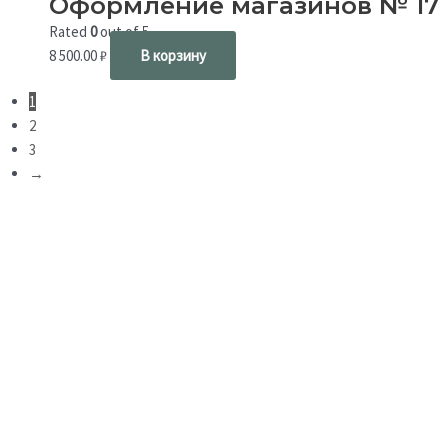
Оформление магазинов № 17
Rated
0
out of 5
8 500.00
₽
В корзину
1
2
3
→