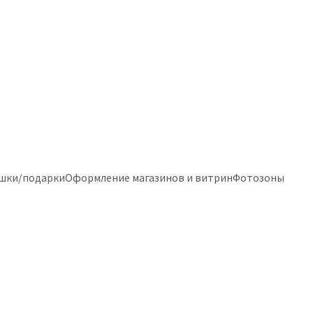
шки/подарки
Оформление магазинов и витрин
Фотозоны