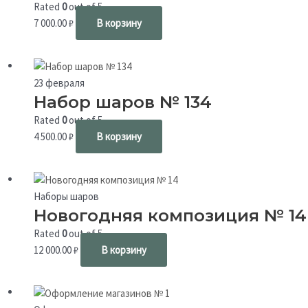
Rated
0
out of 5
7 000.00
₽
В корзину
23 февраля
Набор шаров № 134
Rated
0
out of 5
4 500.00
₽
В корзину
Наборы шаров
Новогодняя композиция № 14
Rated
0
out of 5
12 000.00
₽
В корзину