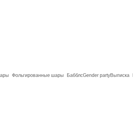
шары
Фольгированные шары
Бабблс
Gender party
Выписка