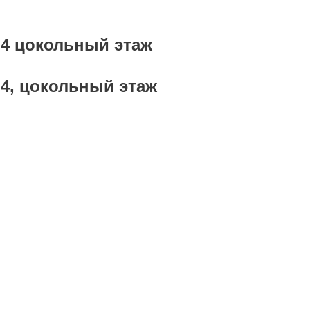
 4 цокольный этаж
 4, цокольный этаж