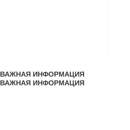
ВАЖНАЯ ИНФОРМАЦИЯ
ВАЖНАЯ ИНФОРМАЦИЯ