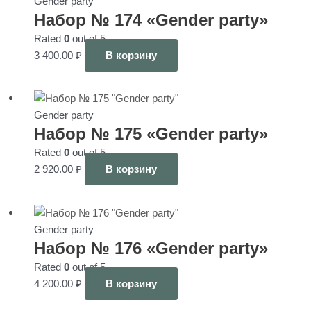
Gender party
Набор № 174 «Gender party»
Rated
0
out of 5
3 400.00
₽
В корзину
Gender party
Набор № 175 «Gender party»
Rated
0
out of 5
2 920.00
₽
В корзину
Gender party
Набор № 176 «Gender party»
Rated
0
out of 5
4 200.00
₽
В корзину