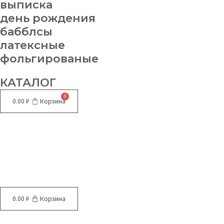
выписка
день рождения
бабблсы
латексные
фольгированые
КАТАЛОГ
0.00
₽
Корзина
Меню
0.00
₽
Корзина