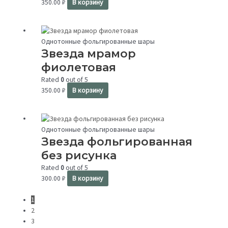
350.00
₽
В корзину
Однотонные фольгированные шары
Звезда мрамор
фиолетовая
Rated
0
out of 5
350.00
₽
В корзину
This
product
Однотонные фольгированные шары
Звезда фольгированная
has
multiple
без рисунка
variants.
Rated
0
out of 5
The
300.00
₽
В корзину
options
may
1
be
2
chosen
3
on