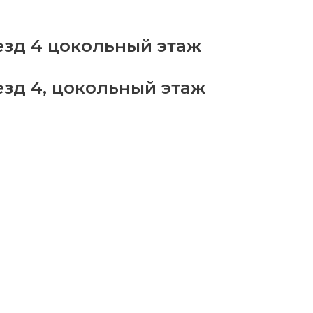
езда
Люблю
езд 4 цокольный этаж
ны
езд 4, цокольный этаж
ратно"
antity