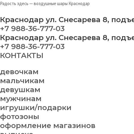
Перейти
Меню
Зв
Радость здесь — воздушные шары Краснодар
к
"
содержимому
до
Краснодар ул. Снесарева 8, подъ
лу
+7 988-36-777-03
и
Краснодар ул. Снесарева 8, подъ
об
+7 988-36-777-03
qu
КОНТАКТЫ
девочкам
мальчикам
девушкам
мужчинам
игрушки/подарки
фотозоны
оформление магазинов