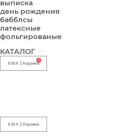
выписка
день рождения
бабблсы
латексные
фольгированые
КАТАЛОГ
0.00
₽
Корзина
Меню
0.00
₽
Корзина