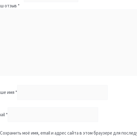
аш отзыв
*
аше имя
*
ail
*
Сохранить моё имя, email и адрес сайта в этом браузере для посл