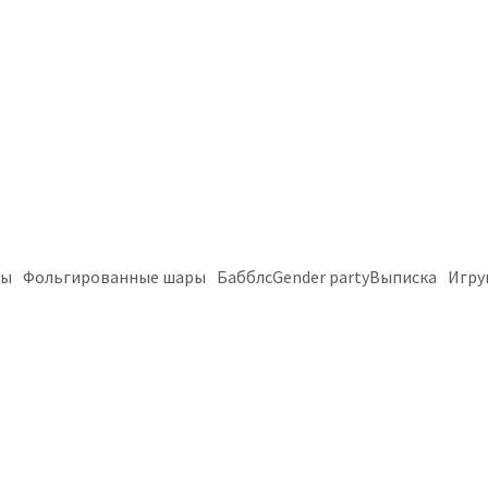
ры
Фольгированные шары
Бабблс
Gender party
Выписка
Игру