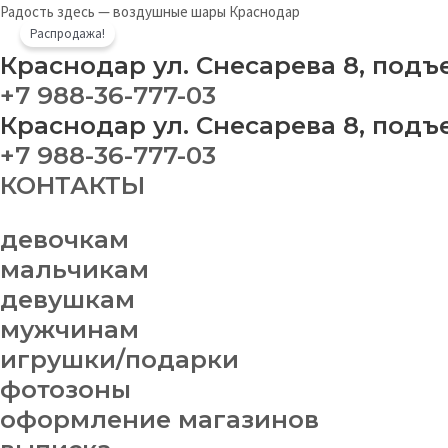
Перейти
Бу
Радость здесь — воздушные шары Краснодар
Распродажа!
к
№
содержимому
19
Краснодар ул. Снесарева 8, подъ
qu
+7 988-36-777-03
Краснодар ул. Снесарева 8, подъ
+7 988-36-777-03
КОНТАКТЫ
девочкам
мальчикам
девушкам
мужчинам
игрушки/подарки
фотозоны
оформление магазинов