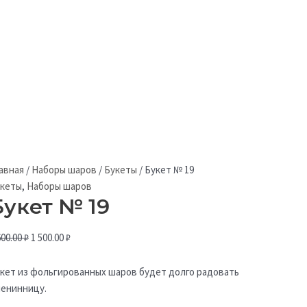
авная
/
Наборы шаров
/
Букеты
/
Букет № 19
кеты
,
Наборы шаров
Букет № 19
600.00
₽
1 500.00
₽
кет из фольгированных шаров будет долго радовать
енинницу.