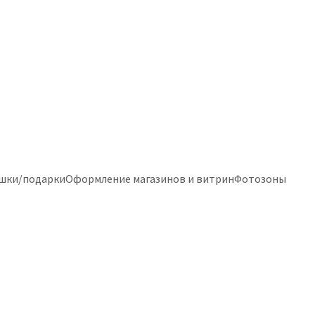
шки/подарки
Оформление магазинов и витрин
Фотозоны