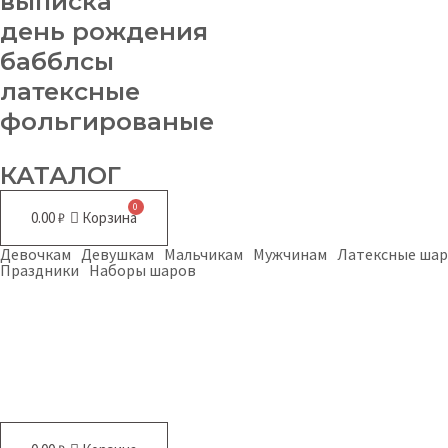
выписка
день рождения
бабблсы
латексные
фольгированые
КАТАЛОГ
0.00
₽
Корзина
Девочкам
Девушкам
Мальчикам
Мужчинам
Латексные ша
Праздники
Наборы шаров