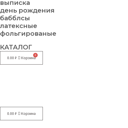
выписка
день рождения
бабблсы
латексные
фольгированые
КАТАЛОГ
0.00
₽
Корзина
Меню
0.00
₽
Корзина