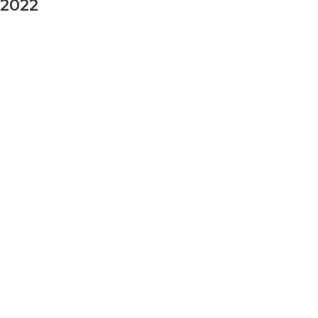
2022
заказ шаров
Ваше имя
Ваш номер телефона
Ваше сообщение (не обязательно)