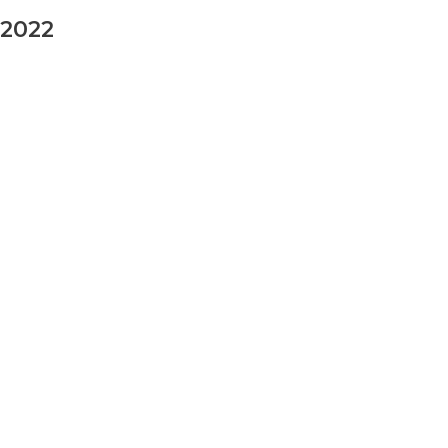
2022
заказ шаров
Ваше имя
Ваш номер телефона
Ваше сообщение (не обязательно)