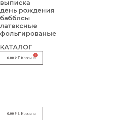
выписка
день рождения
бабблсы
латексные
фольгированые
КАТАЛОГ
0.00
₽
Корзина
Меню
0.00
₽
Корзина