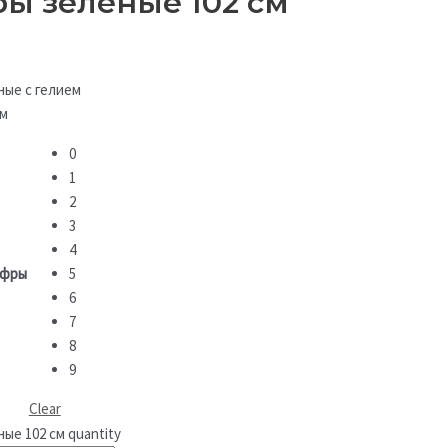
ы зеленые 102 см
ые с гелием
см
0
1
2
3
4
ифры
5
6
7
8
9
Clear
ые 102 см quantity