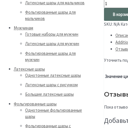
Латексные шары для мальчиков
Фольгированные шары для
В корзи
мальчиков
SKU:
N/A
Кат
Мужчинам
Готовые наборы для мужчин
Описа
Additio
Латексные шары для мужчин
Отзыв
Фольгированные шары для
мужчин
Уточнить по
Латексные шары
Однотонные латексные шары
Значение ц
Латексные шары с рисунком
Отзыв
Большие латексные шары
Фольгированные шары
Пока отзыво
Однотонные фольгированные
шары
Добавьт
Фольгированные шары с