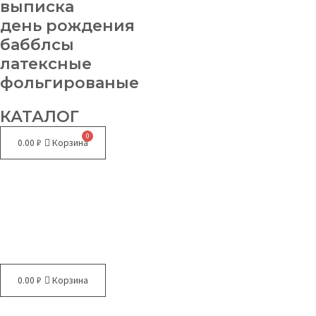
выписка
день рождения
бабблсы
латексные
фольгированые
КАТАЛОГ
0.00
₽
Корзина
Меню
0.00
₽
Корзина