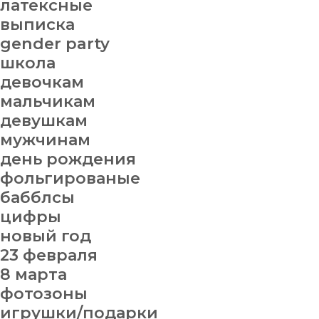
латексные
выписка
gender party
школа
девочкам
мальчикам
девушкам
мужчинам
день рождения
фольгированые
бабблсы
цифры
новый год
23 февраля
8 марта
фотозоны
игрушки/подарки