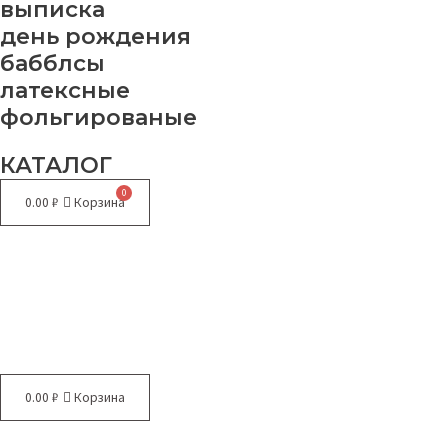
выписка
день рождения
бабблсы
латексные
фольгированые
КАТАЛОГ
0.00
₽
Корзина
Меню
0.00
₽
Корзина