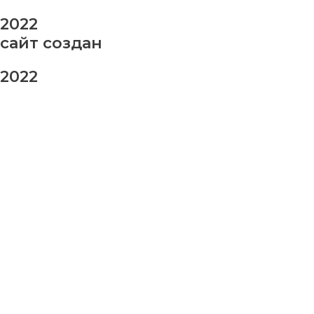
2022
сайт создан
2022
заказ шаров
Ваше имя
Ваш номер телефона
Ваше сообщение (не обязательно)