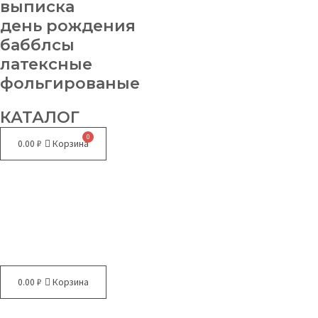
выписка
день рождения
бабблсы
латексные
фольгированые
КАТАЛОГ
0.00
₽
Корзина
Меню
0.00
₽
Корзина