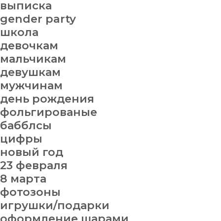
выписка
gender party
школа
девочкам
мальчикам
девушкам
мужчинам
день рождения
фольгированые
бабблсы
цифры
новый год
23 февраля
8 марта
фотозоны
игрушки/подарки
оформление шарами