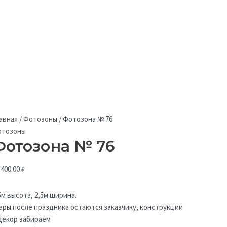
авная
/
Фотозоны
/
Фотозона № 76
отозоны
Фотозона № 76
 400.00
₽
5м высота, 2,5м ширина.
ры после праздника остаются заказчику, конструкции
декор забираем