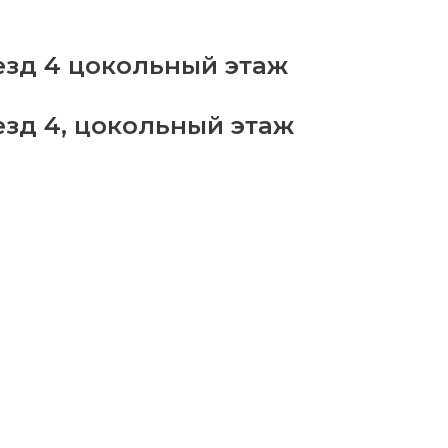
тозона
езд 4 цокольный этаж
antity
езд 4, цокольный этаж