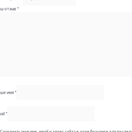
аш отзыв
*
аше имя
*
ail
*
Сохранить моё имя, email и адрес сайта в этом браузере для посл