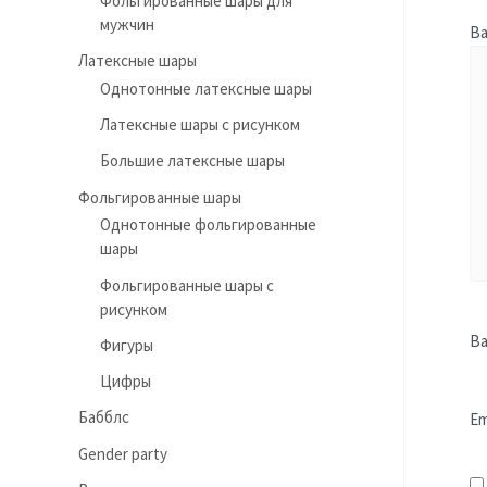
Фольгированные шары для
мужчин
В
Латексные шары
Однотонные латексные шары
Латексные шары с рисунком
Большие латексные шары
Фольгированные шары
Однотонные фольгированные
шары
Фольгированные шары с
рисунком
В
Фигуры
Цифры
Бабблс
Em
Gender party