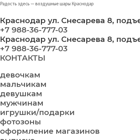
Перейти
Меню
Фо
Радость здесь — воздушные шары Краснодар
к
№
содержимому
76
Краснодар ул. Снесарева 8, подъ
qu
+7 988-36-777-03
Краснодар ул. Снесарева 8, подъ
+7 988-36-777-03
КОНТАКТЫ
девочкам
мальчикам
девушкам
мужчинам
игрушки/подарки
фотозоны
оформление магазинов