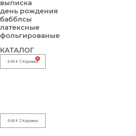
выписка
день рождения
бабблсы
латексные
фольгированые
КАТАЛОГ
0.00
₽
Корзина
Меню
0.00
₽
Корзина