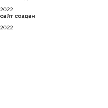
2022
сайт создан
2022
заказ шаров
Ваше имя
Ваш номер телефона
Ваше сообщение (не обязательно)