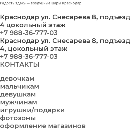
Перейти
Меню
Круг
This
Радость здесь — воздушные шары Краснодар
к
"Енот"
product
содержимому
quantity
has
Краснодар ул. Снесарева 8, подъезд
multiple
4 цокольный этаж
variants.
+7 988-36-777-03
The
Краснодар ул. Снесарева 8, подъезд
options
may
4, цокольный этаж
be
+7 988-36-777-03
chosen
КОНТАКТЫ
on
the
product
девочкам
page
мальчикам
девушкам
мужчинам
игрушки/подарки
фотозоны
оформление магазинов