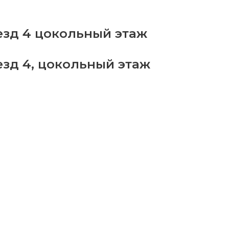
уг
рансформеры"
antity
езд 4 цокольный этаж
езд 4, цокольный этаж