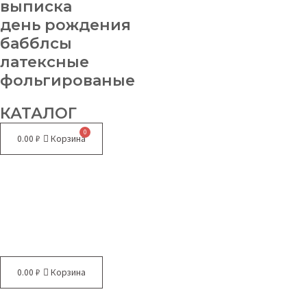
выписка
день рождения
бабблсы
латексные
фольгированые
КАТАЛОГ
0.00
₽
Корзина
Меню
0.00
₽
Корзина