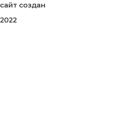
сайт создан
2022
заказ шаров
Ваше имя
Ваш номер телефона
Ваше сообщение (не обязательно)