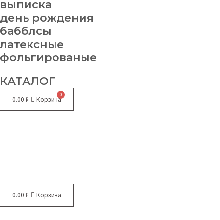
выписка
день рождения
бабблсы
латексные
фольгированые
КАТАЛОГ
0.00
₽
Корзина
Меню
0.00
₽
Корзина