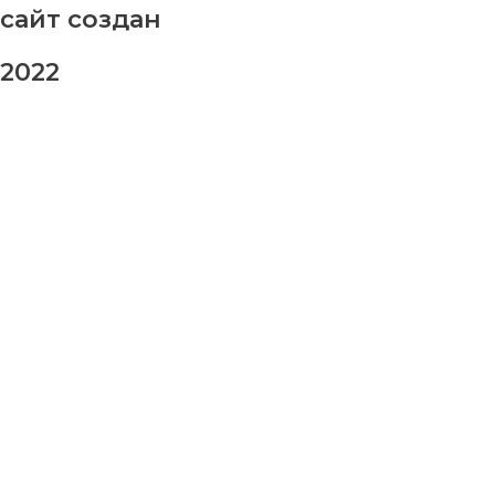
сайт создан
2022
заказ шаров
Ваше имя
Ваш номер телефона
Ваше сообщение (не обязательно)