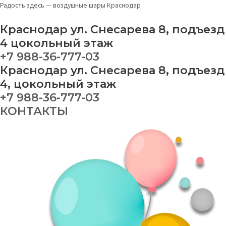
Перейти
Меню
Набор
This
Радость здесь — воздушные шары Краснодар
к
шаров
product
содержимому
№
has
Краснодар ул. Снесарева 8, подъезд
184
multiple
4 цокольный этаж
quantity
variants.
+7 988-36-777-03
The
Краснодар ул. Снесарева 8, подъезд
options
may
4, цокольный этаж
be
+7 988-36-777-03
chosen
КОНТАКТЫ
on
the
product
page