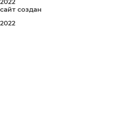
2022
сайт создан
2022
заказ шаров
Ваше имя
Ваш номер телефона
Ваше сообщение (не обязательно)