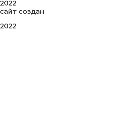
2022
сайт создан
2022
заказ шаров
Ваше имя
Ваш номер телефона
Ваше сообщение (не обязательно)