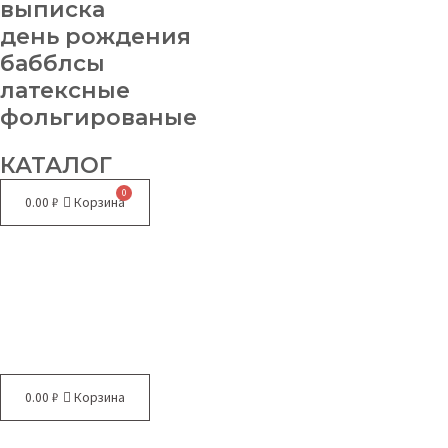
выписка
день рождения
бабблсы
латексные
фольгированые
КАТАЛОГ
0.00
₽
Корзина
Меню
0.00
₽
Корзина