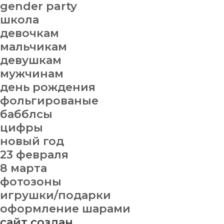
gender party
школа
девочкам
мальчикам
девушкам
мужчинам
день рождения
фольгированые
бабблсы
цифры
новый год
23 февраля
8 марта
фотозоны
игрушки/подарки
оформление шарами
сайт создан