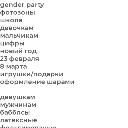
gender party
фотозоны
школа
девочкам
мальчикам
цифры
новый год
23 февраля
8 марта
игрушки/подарки
оформление шарами
девушкам
мужчинам
бабблсы
латексные
фольгированые