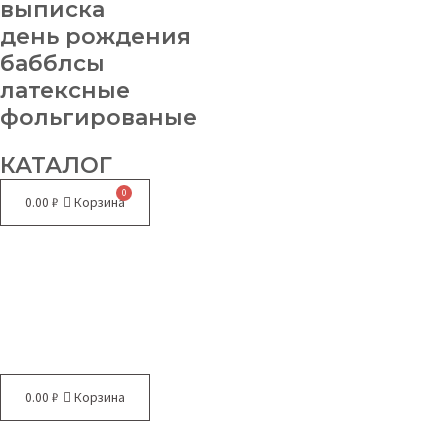
выписка
день рождения
бабблсы
латексные
фольгированые
КАТАЛОГ
0.00
₽
Корзина
Меню
0.00
₽
Корзина