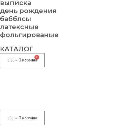
выписка
день рождения
бабблсы
латексные
фольгированые
КАТАЛОГ
0.00
₽
Корзина
Меню
0.00
₽
Корзина