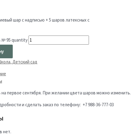
иевый шар с надписью + 5 шаров латексных с
№ 95 quantity
ну
кола, Детский сад
ние
ы
 на первое сентября. При желании цвета шаров можно изменить.
робности и сделать заказ по телефону: +7 988-36-777-03
ы
в нет.