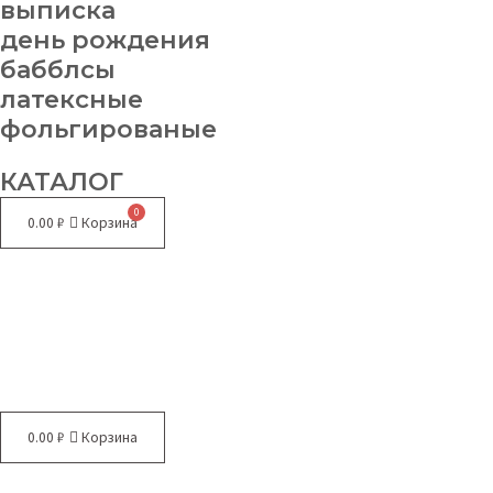
выписка
день рождения
бабблсы
латексные
фольгированые
КАТАЛОГ
0.00
₽
Корзина
Меню
0.00
₽
Корзина