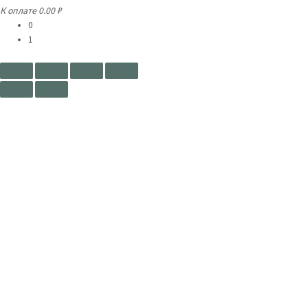
К оплате
0.00 ₽
0
1