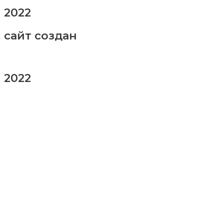
2022
сайт создан
2022
заказ шаров
Ваше имя
Ваш номер телефона
Ваше сообщение (не обязательно)