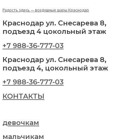
Перейти
Меню
Шар
This
к
"Лесные
product
Радость здесь — воздушные шары Краснодар
содержимому
зверушки"
has
Краснодар ул. Снесарева 8,
quantity
multiple
variants.
подъезд 4 цокольный этаж
The
options
+7 988-36-777-03
may
be
Краснодар ул. Снесарева 8,
chosen
подъезд 4, цокольный этаж
on
the
+7 988-36-777-03
product
page
КОНТАКТЫ
девочкам
мальчикам