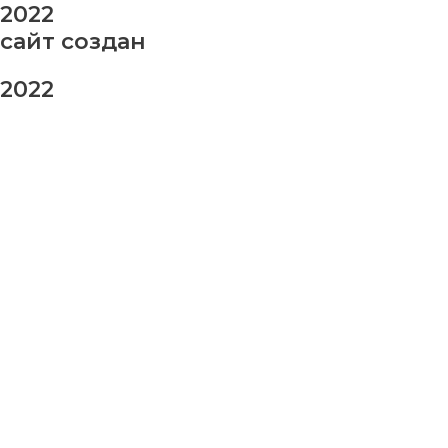
2022
сайт создан
2022
заказ шаров
Ваше имя
Ваш номер телефона
Ваше сообщение (не обязательно)