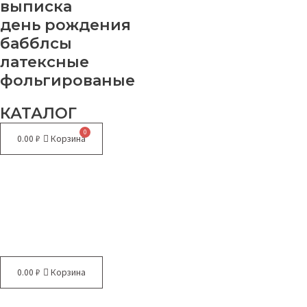
выписка
день рождения
бабблсы
латексные
фольгированые
КАТАЛОГ
0.00
₽
Корзина
Меню
0.00
₽
Корзина