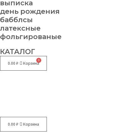
выписка
день рождения
бабблсы
латексные
фольгированые
КАТАЛОГ
0.00
₽
Корзина
Меню
0.00
₽
Корзина