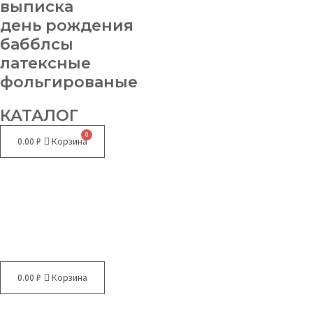
выписка
день рождения
бабблсы
латексные
фольгированые
КАТАЛОГ
0.00
₽
Корзина
Меню
0.00
₽
Корзина