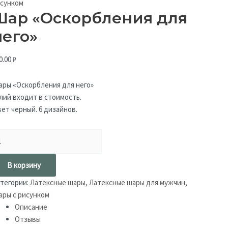
сунком
Шар «Оскорбления для
него»
0.00
₽
ры «Оскорбления для него»
лий входит в стоимость.
ет черный. 6 дизайнов.
В корзину
тегории:
Латексные шары
,
Латексные шары для мужчин
,
ры с рисунком
Описание
Отзывы