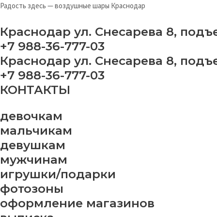
Перейти
Меню
Ш
Радость здесь — воздушные шары Краснодар
к
"О
содержимому
дл
Краснодар ул. Снесарева 8, подъ
не
+7 988-36-777-03
qu
Краснодар ул. Снесарева 8, подъ
+7 988-36-777-03
КОНТАКТЫ
девочкам
мальчикам
девушкам
мужчинам
игрушки/подарки
фотозоны
оформление магазинов