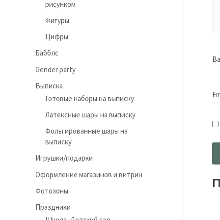
рисунком
Фигуры
Цифры
Бабблс
В
Gender party
Выписка
Em
Готовые наборы на выписку
Латексные шары на выписку
Фольгированные шары на
выписку
Игрушки/подарки
Оформление магазинов и витрин
П
Фотозоны
Праздники
Школа, Детский сад