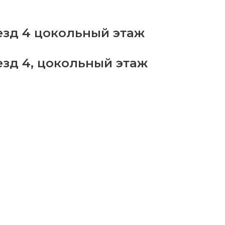
ар
скорбления
я
езд 4 цокольный этаж
го"
antity
езд 4, цокольный этаж