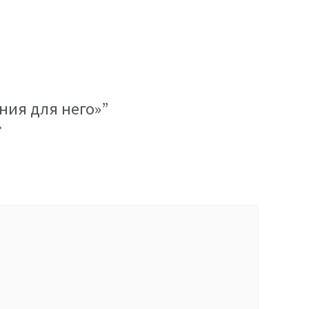
ния для него»”
*