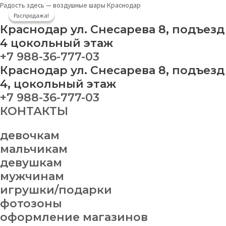
Перейти
Букет
Original
Current
This
Радость здесь — воздушные шары Краснодар
к
№
price
price
product
Распродажа!
Распродажа!
содержимому
20
was:
is:
has
Краснодар ул. Снесарева 8, подъезд
quantity
1
1
multiple
4 цокольный этаж
400.00 ₽.
200.00 ₽.
variants.
+7 988-36-777-03
The
Краснодар ул. Снесарева 8, подъезд
options
may
4, цокольный этаж
be
+7 988-36-777-03
chosen
КОНТАКТЫ
on
the
product
девочкам
page
мальчикам
девушкам
мужчинам
игрушки/подарки
фотозоны
оформление магазинов