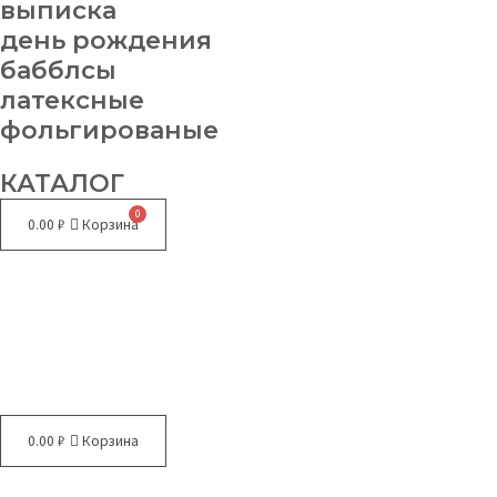
выписка
день рождения
бабблсы
латексные
фольгированые
КАТАЛОГ
0.00
₽
Корзина
Меню
0.00
₽
Корзина