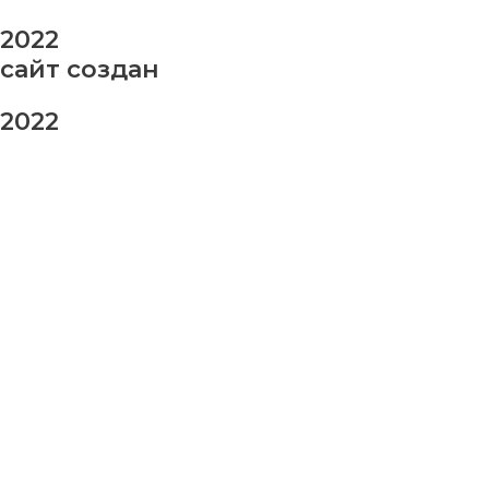
2022
сайт создан
2022
заказ шаров
Ваше имя
Ваш номер телефона
Ваше сообщение (не обязательно)