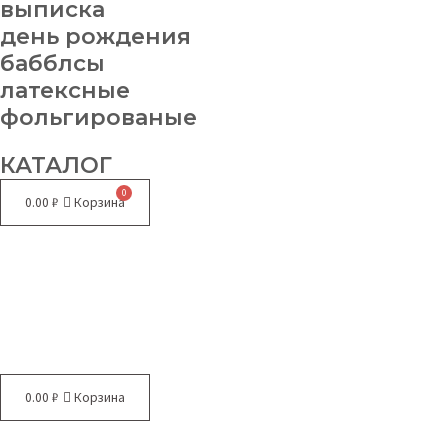
выписка
день рождения
бабблсы
латексные
фольгированые
КАТАЛОГ
0.00
₽
Корзина
Меню
0.00
₽
Корзина