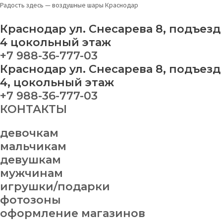
Перейти
Меню
Игрушка
Радость здесь — воздушные шары Краснодар
к
"Зайка
содержимому
в
Краснодар ул. Снесарева 8, подъезд
шортиках"
4 цокольный этаж
quantity
+7 988-36-777-03
Краснодар ул. Снесарева 8, подъезд
4, цокольный этаж
+7 988-36-777-03
КОНТАКТЫ
девочкам
мальчикам
девушкам
мужчинам
игрушки/подарки
фотозоны
оформление магазинов