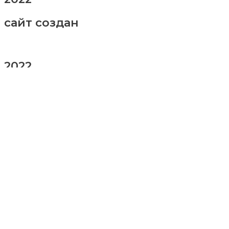
сайт создан
2022
заказ шаров
Ваше имя
Ваш номер телефона
Ваше сообщение (не обязательно)