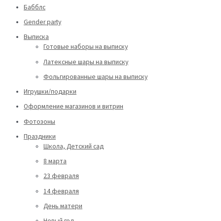
Бабблс
Gender party
Выписка
Готовые наборы на выписку
Латексные шары на выписку
Фольгированные шары на выписку
Игрушки/подарки
Оформление магазинов и витрин
Фотозоны
Праздники
Школа, Детский сад
8 марта
23 февраля
14 февраля
День матери
Новый год