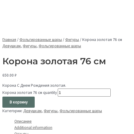
Главная
/
Фольгированные шары
/
Фигуры
/
Корона золотая 76 см
Девушкам
,
Фигуры
,
Фольгированные шары
Корона золотая 76 см
650.00
₽
Корона С Днем Рождения золотая.
Корона золотая 76 см quantity
В корзину
Категории:
Девушкам
,
Фигуры
,
Фольгированные шары
Описание
Additional information
Отзывы