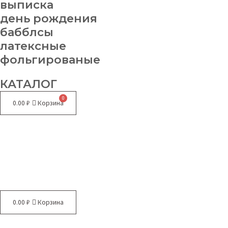
выписка
день рождения
бабблсы
латексные
фольгированые
КАТАЛОГ
0.00
₽
Корзина
Меню
0.00
₽
Корзина