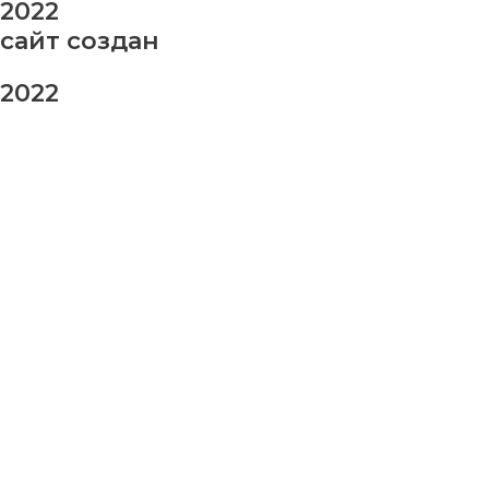
2022
сайт создан
2022
заказ шаров
Ваше имя
Ваш номер телефона
Ваше сообщение (не обязательно)