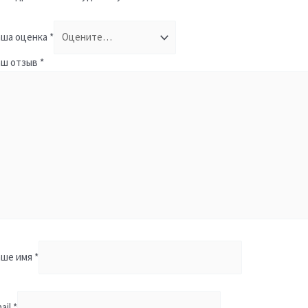
ша оценка
*
аш отзыв
*
аше имя
*
ail
*