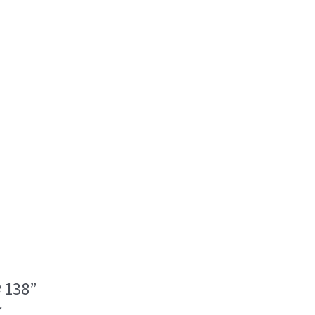
 138”
*