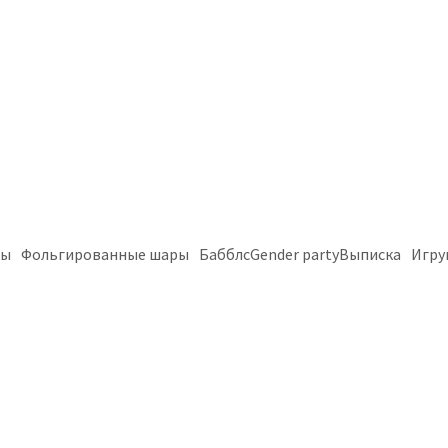
ры
Фольгированные шары
Бабблс
Gender party
Выписка
Игру