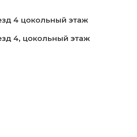
бор
ров
езд 4 цокольный этаж
8
antity
езд 4, цокольный этаж