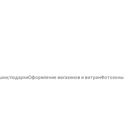
шки/подарки
Оформление магазинов и витрин
Фотозоны