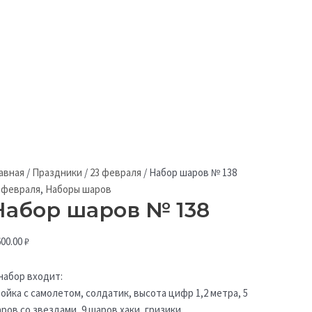
авная
/
Праздники
/
23 февраля
/
Набор шаров № 138
 февраля
,
Наборы шаров
Набор шаров № 138
600.00
₽
набор входит:
ойка с самолетом, солдатик, высота цифр 1,2 метра, 5
ров со звездами, 9 шаров хаки, гризики.