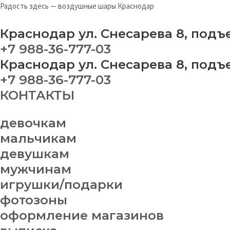
Перейти
На
Радость здесь — воздушные шары Краснодар
к
ша
содержимому
№
Краснодар ул. Снесарева 8, подъ
13
+7 988-36-777-03
qu
Краснодар ул. Снесарева 8, подъ
+7 988-36-777-03
КОНТАКТЫ
девочкам
мальчикам
девушкам
мужчинам
игрушки/подарки
фотозоны
оформление магазинов