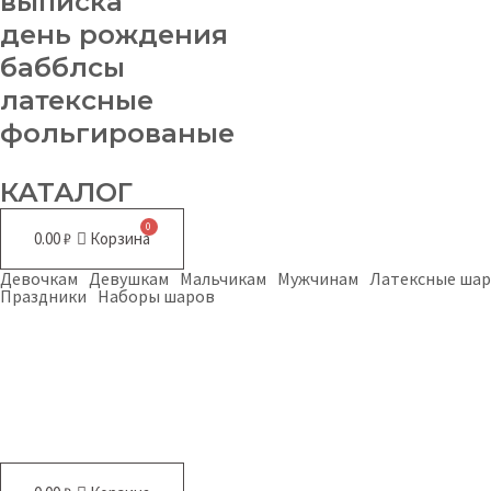
выписка
день рождения
бабблсы
латексные
фольгированые
КАТАЛОГ
0.00
₽
Корзина
Девочкам
Девушкам
Мальчикам
Мужчинам
Латексные ша
Праздники
Наборы шаров