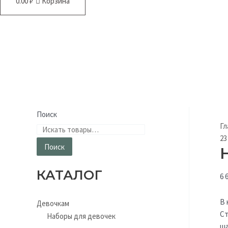
0.00
₽
Корзина
Поиск
Гл
23
Поиск
КАТАЛОГ
6 
В 
Девочкам
Ст
Наборы для девочек
ша