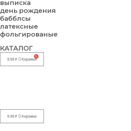
выписка
день рождения
бабблсы
латексные
фольгированые
КАТАЛОГ
0.00
₽
Корзина
Меню
0.00
₽
Корзина