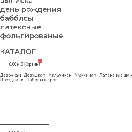
выписка
день рождения
бабблсы
латексные
фольгированые
КАТАЛОГ
0.00
₽
Корзина
Девочкам
Девушкам
Мальчикам
Мужчинам
Латексные ша
Праздники
Наборы шаров