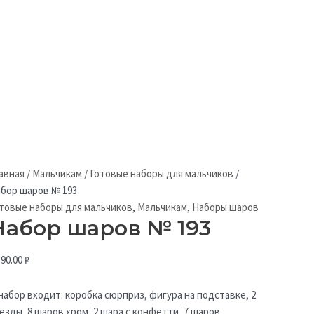
авная
/
Мальчикам
/
Готовые наборы для мальчиков
/
бор шаров № 193
товые наборы для мальчиков
,
Мальчикам
,
Наборы шаров
Набор шаров № 193
390.00
₽
набор входит: коробка сюрприз, фигура на подставке, 2
езды, 8 шаров хром, 2 шара с конфетти, 7 шаров