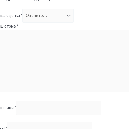
ша оценка
*
аш отзыв
*
аше имя
*
ail
*