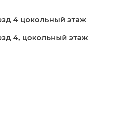
бор
ров
езд 4 цокольный этаж
3
antity
езд 4, цокольный этаж