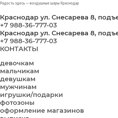
Перейти
На
Радость здесь — воздушные шары Краснодар
к
ша
содержимому
№
Краснодар ул. Снесарева 8, подъ
19
+7 988-36-777-03
qu
Краснодар ул. Снесарева 8, подъ
+7 988-36-777-03
КОНТАКТЫ
девочкам
мальчикам
девушкам
мужчинам
игрушки/подарки
фотозоны
оформление магазинов