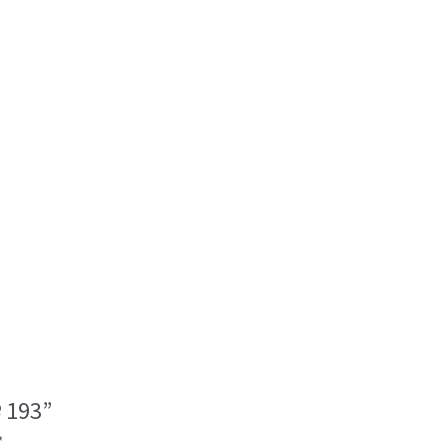
 193”
*