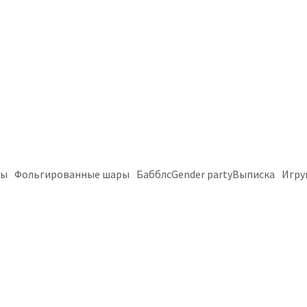
ры
Фольгированные шары
Бабблс
Gender party
Выписка
Игру