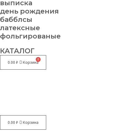
выписка
день рождения
бабблсы
латексные
фольгированые
КАТАЛОГ
0.00
₽
Корзина
Меню
0.00
₽
Корзина