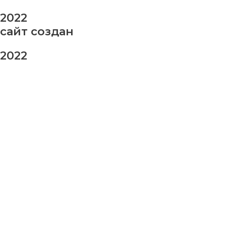
2022
сайт создан
2022
заказ шаров
Ваше имя
Ваш номер телефона
Ваше сообщение (не обязательно)