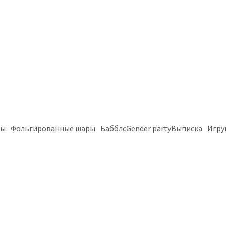
ры
Фольгированные шары
Бабблс
Gender party
Выписка
Игру