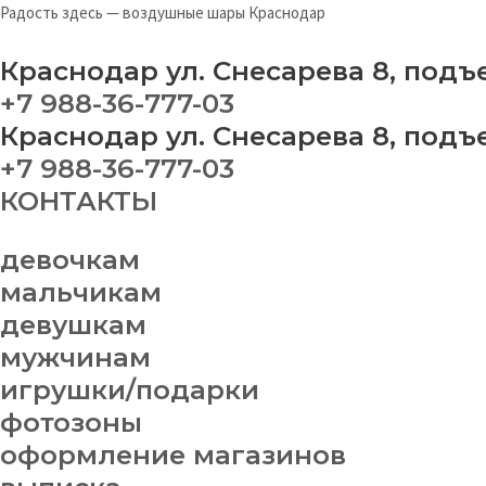
Перейти
На
Радость здесь — воздушные шары Краснодар
к
ша
содержимому
№
Краснодар ул. Снесарева 8, подъ
27
+7 988-36-777-03
qu
Краснодар ул. Снесарева 8, подъ
+7 988-36-777-03
КОНТАКТЫ
девочкам
мальчикам
девушкам
мужчинам
игрушки/подарки
фотозоны
оформление магазинов