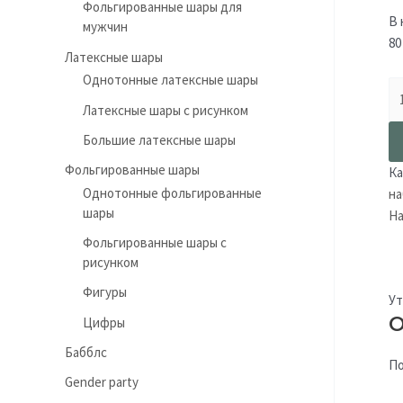
Фольгированные шары для
В 
мужчин
80
Латексные шары
Однотонные латексные шары
Латексные шары с рисунком
Большие латексные шары
Фольгированные шары
Ка
Однотонные фольгированные
на
шары
На
Фольгированные шары с
рисунком
Фигуры
Ут
О
Цифры
Бабблс
По
Gender party