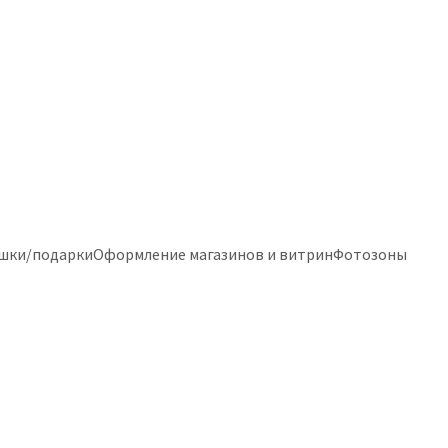
шки/подарки
Оформление магазинов и витрин
Фотозоны