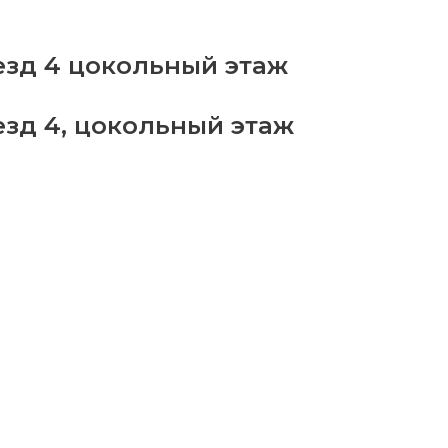
бор
ров
езд 4 цокольный этаж
3
antity
езд 4, цокольный этаж