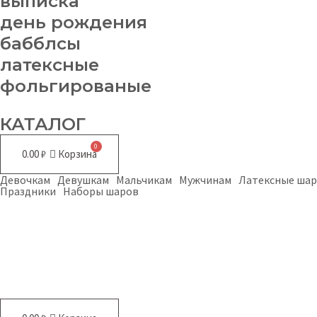
выписка
день рождения
бабблсы
латексные
фольгированые
КАТАЛОГ
0.00
₽
Корзина
Девочкам
Девушкам
Мальчикам
Мужчинам
Латексные ша
Праздники
Наборы шаров