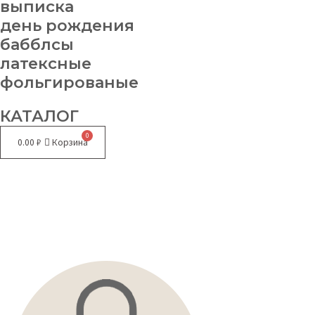
выписка
день рождения
бабблсы
латексные
фольгированые
КАТАЛОГ
0.00
₽
Корзина
Меню