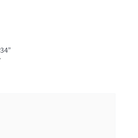
34”
*