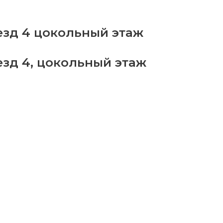
бор
ров
34
езд 4 цокольный этаж
antity
езд 4, цокольный этаж