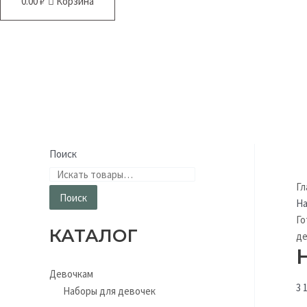
0.00
₽
Корзина
Поиск
Гл
Поиск
На
Го
КАТАЛОГ
д
Девочкам
3 
Наборы для девочек