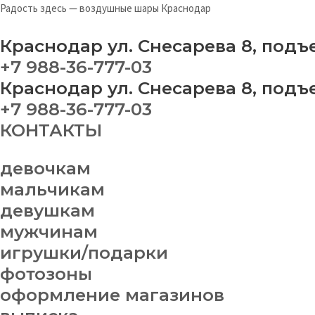
Перейти
На
Радость здесь — воздушные шары Краснодар
к
ша
содержимому
№
Краснодар ул. Снесарева 8, подъ
qu
+7 988-36-777-03
Краснодар ул. Снесарева 8, подъ
+7 988-36-777-03
КОНТАКТЫ
девочкам
мальчикам
девушкам
мужчинам
игрушки/подарки
фотозоны
оформление магазинов