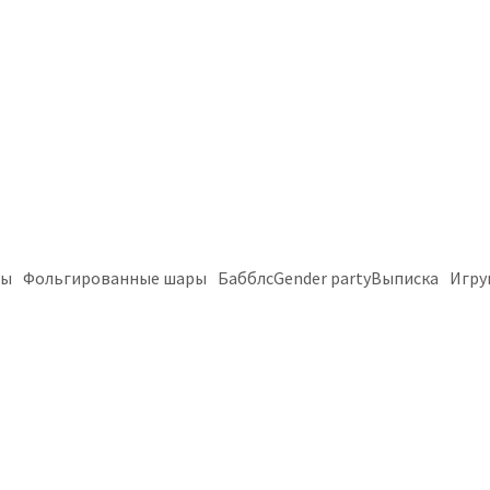
ры
Фольгированные шары
Бабблс
Gender party
Выписка
Игру