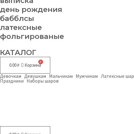
выписка
день рождения
бабблсы
латексные
фольгированые
КАТАЛОГ
0.00
₽
Корзина
Девочкам
Девушкам
Мальчикам
Мужчинам
Латексные ша
Праздники
Наборы шаров