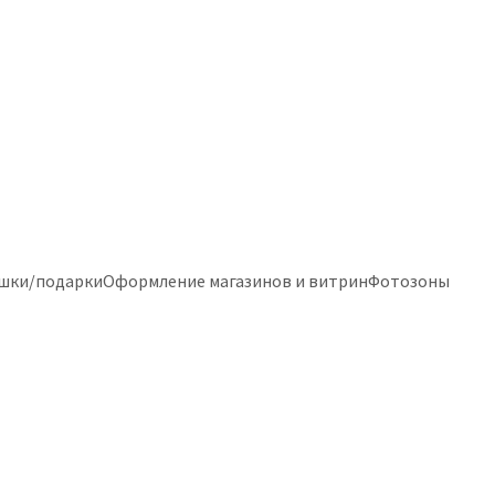
шки/подарки
Оформление магазинов и витрин
Фотозоны