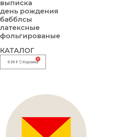
выписка
день рождения
бабблсы
латексные
фольгированые
КАТАЛОГ
0.00
₽
Корзина
Меню